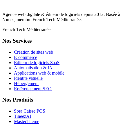
Agence web digitale & éditeur de logiciels depuis
2012
. Basée à
Nîmes, membre French Tech Méditerranée.
French Tech Méditerranée
Nos Services
Création de sites web
E-commerce
Éditeur de logiciels SaaS
Automatisation & IA
Applications web & mobile
Identité visuelle
Hébergement
Référencement SEO
Nos Produits
Sora Caisse POS
TineezAI
MasterTheme